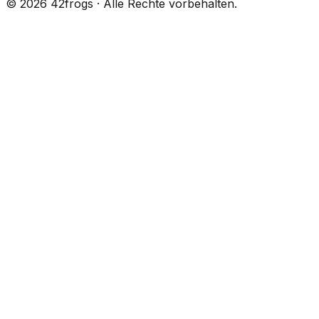
©
2026
42frogs · Alle Rechte vorbehalten.